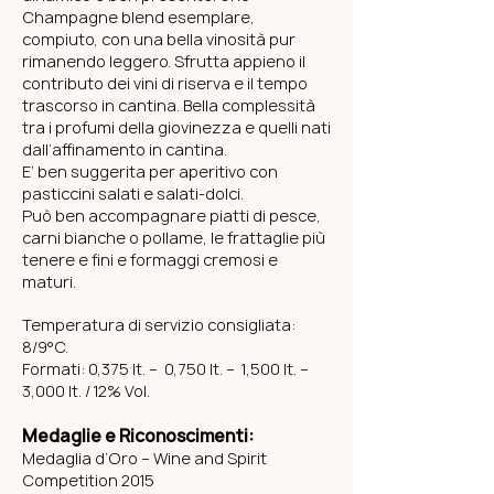
Champagne blend esemplare,
compiuto, con una bella vinosità pur
rimanendo leggero. Sfrutta appieno il
contributo dei vini di riserva e il tempo
trascorso in cantina. Bella complessità
tra i profumi della giovinezza e quelli nati
dall’affinamento in cantina.
E’ ben suggerita per aperitivo con
pasticcini salati e salati-dolci.
Può ben accompagnare piatti di pesce,
carni bianche o pollame, le frattaglie più
tenere e fini e formaggi cremosi e
maturi.
Temperatura di servizio consigliata:
8/9°C.
Formati: 0,375 lt. – 0,750 lt. – 1,500 lt. –
3,000 lt. /
12% Vol.
Medaglie e Riconoscimenti:
Medaglia d’Oro – Wine and Spirit
Competition 2015