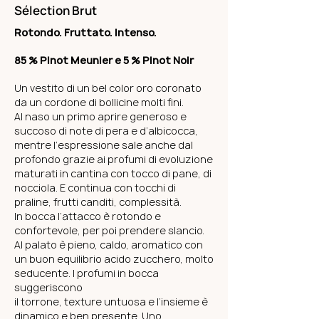
Sélection Brut
Rotondo. Fruttato. Intenso.
85 % Pinot Meunier e 5 % Pinot Noir
Un vestito di un bel color oro coronato
da un cordone di bollicine molti fini.
Al naso un primo aprire generoso e
succoso di note di pera e d’albicocca,
mentre l’espressione sale anche dal
profondo grazie ai profumi di evoluzione
maturati in cantina con tocco di pane, di
nocciola. E continua con tocchi di
praline, frutti canditi, complessità.
In bocca l’attacco è rotondo e
confortevole, per poi prendere slancio.
Al palato è pieno, caldo, aromatico con
un buon equilibrio acido zucchero, molto
seducente. I profumi in bocca
suggeriscono
il torrone, texture untuosa e l’insieme è
dinamico e ben presente. Uno