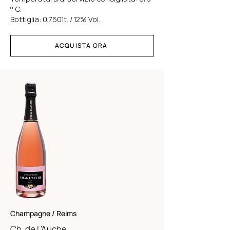
° C.
Bottiglia:
0.7501t. /
12% Vol.
ACQUISTA ORA
Champagne / Reims
Ch. de L'Auche