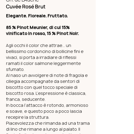
Cuvée Rosé Brut
Elegante. Floreale. Fruttato.
85 % Pinot Meunier, di cui 15%
vinificato in rosso, 15 % Pinot Noir.
Agli occhi il color che attrae… un
bellissimo cordoncino di bollicine fini e
vivaci, si porta a irradiare di riflessi
ramati il color salmone leggermente
sfumato.
Al naso un avvolgere di note di fragola e
ciliegia accompagnate da sentori di
biscotto con quel tocco speciale di
biscotto rosa. L’espressione è classica,
franca, seducente.
In bocca l’attacco è rotondo, armonioso
e soave, e questo poco a poco lascia
recepire la struttura.
Piacevolezza che rimanda ad una trama
di lino che rimane a lungo al palato. Il