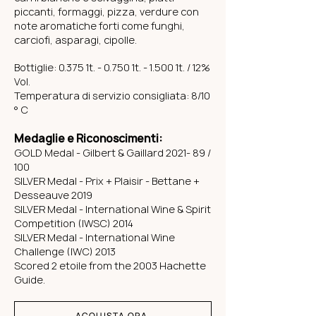
piccanti, formaggi, pizza, verdure con
note aromatiche forti come funghi,
carciofi, asparagi, cipolle.
Bottiglie:
0.375 1t. - 0.750 1t. - 1.500 1t. /
12%
Vol.
Temperatura di servizio consigliata: 8/10
° C
Medaglie e Riconoscimenti:
GOLD Medal - Gilbert & Gaillard 2021- 89 /
100
SILVER Medal - Prix + Plaisir - Bettane +
Desseauve 2019
SILVER Medal - International Wine & Spirit
Competition (IWSC) 2014
SILVER Medal - International Wine
Challenge (IWC) 2013
Scored 2 etoile from the 2003 Hachette
Guide.
ACQUISTA ORA