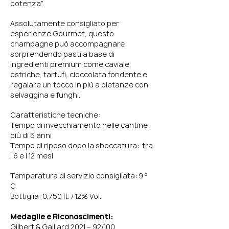
potenza”.
Assolutamente consigliato per
esperienze Gourmet, questo
champagne può accompagnare
sorprendendo pasti a base di
ingredienti premium come caviale,
ostriche, tartufi, cioccolata fondente e
regalare un tocco in più a pietanze con
selvaggina e funghi.
Caratteristiche tecniche:
Tempo di invecchiamento nelle cantine:
più di 5 anni
Tempo di riposo dopo la sboccatura: tra
i 6 e i 12 mesi
Temperatura di servizio consigliata: 9 °
C.
Bottiglia:
0,750 lt. /
12% Vol.
Medaglie e Riconoscimenti:
Gilbert & Gaillard 2021 – 92/100