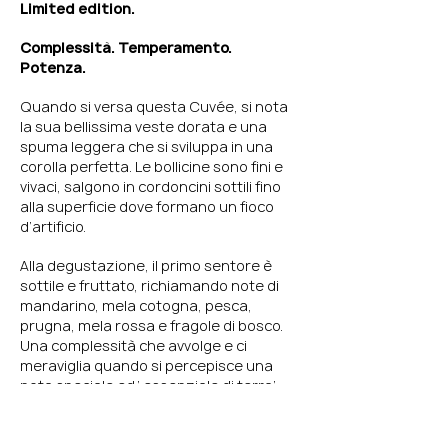
Limited edition.
Complessità. Temperamento.
Potenza.
Quando si versa questa Cuvée, si nota
la sua bellissima veste dorata e una
spuma leggera che si sviluppa in una
corolla perfetta. Le bollicine sono fini e
vivaci, salgono in cordoncini sottili fino
alla superficie dove formano un fioco
d’artificio.
Alla degustazione, il primo sentore è
sottile e fruttato, richiamando note di
mandarino, mela cotogna, pesca,
prugna, mela rossa e fragole di bosco.
Una complessità che avvolge e ci
meraviglia quando si percepisce una
nota speciale ed ‘ essenziale di terra’.
Al palato, il moderato dosaggio (9,5 gr/l.)
rende eleganza. La struttura rimanda a
note minerali e con un finale lungo e