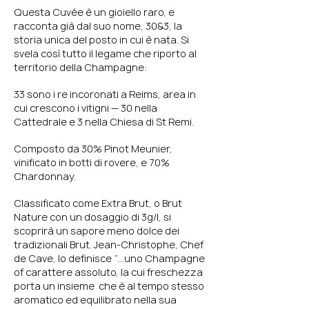
Questa Cuvée è un gioiello raro, e
racconta già dal suo nome, 30&3, la
storia unica del posto in cui è nata. Si
svela così tutto il legame che riporto al
territorio della Champagne:
33 sono i re incoronati a Reims, area in
cui crescono i vitigni — 30 nella
Cattedrale e 3 nella Chiesa di St Remi.
Composto da 30% Pinot Meunier,
vinificato in botti di rovere, e 70%
Chardonnay.
Classificato come Extra Brut, o Brut
Nature con un dosaggio di 3g/l, si
scoprirà un sapore meno dolce dei
tradizionali Brut. Jean-Christophe, Chef
de Cave, lo definisce “…uno Champagne
of carattere assoluto, la cui freschezza
porta un insieme che è al tempo stesso
aromatico ed equilibrato nella sua