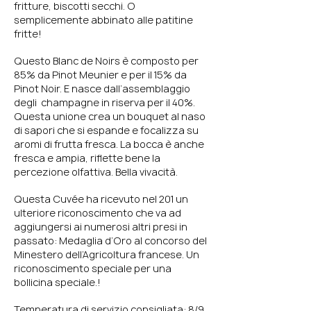
fritture, biscotti secchi. O
semplicemente abbinato alle patitine
fritte!
Questo Blanc de Noirs è composto per
85% da Pinot Meunier e per il 15% da
Pinot Noir. E nasce dall’assemblaggio
degli champagne in riserva per il 40%.
Questa unione crea un bouquet al naso
di sapori che si espande e focalizza su
aromi di frutta fresca. La bocca è anche
fresca e ampia, riflette bene la
percezione olfattiva. Bella vivacità.
Questa Cuvée ha ricevuto nel 201 un
ulteriore riconoscimento che va ad
aggiungersi ai numerosi altri presi in
passato: Medaglia d’Oro al concorso del
Minestero dell’Agricoltura francese. Un
riconoscimento speciale per una
bollicina speciale.!
Temperatura di servizio consigliata: 8/9