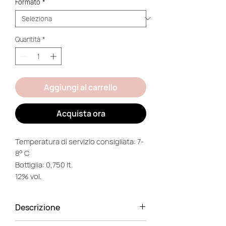
Formato
*
Quantità
*
Aggiungi al carrello
Acquista ora
Temperatura di servizio consigliata: 7-
8° C
Bottiglia: 0,750 lt.
12% vol.
Descrizione