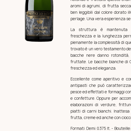
aromi di agrumi, di frutta secc
ben leggibili dal colore dorato il
perlage. Una vera esperienza se
La struttura è mantenuta 
freschezza e la lunghezza per
pienamente la complessità di quest
trovato è un vero testamento dell’
bacche nere danno rotondità, 
fruttate. Le bacche bianche di
freschezza ed eleganza.
Eccellente come aperitivo e c
antipasti che può caratterizz
pesce ed effettati e formaggi co
e confetture. Oppure per accomp
elaborazioni di verdure, frittur
piatti di carni bianchi. Inattesa 
frutta, creme ed anche con ciocc
Formati: Demi:
0.375 lt. - Bouteill