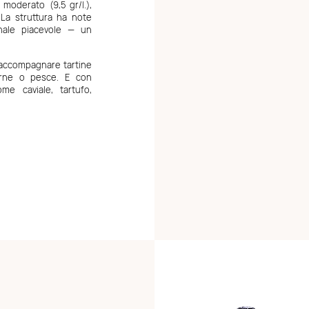
oderato (9,5 gr/l.),
La struttura ha note
inale piacevole — un
r accompagnare tartine
carne o pesce. E con
me caviale, tartufo,