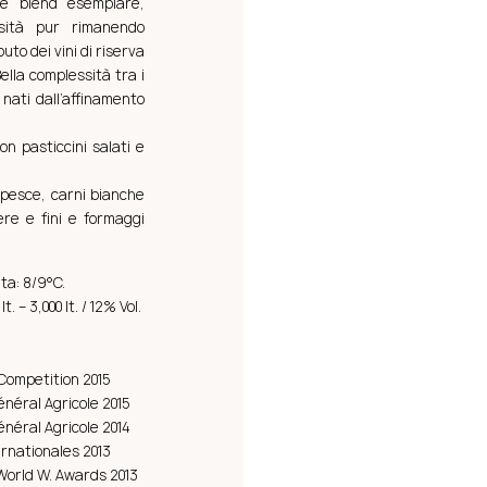
e blend esemplare,
sità pur rimanendo
uto dei vini di riserva
ella complessità tra i
 nati dall’affinamento
on pasticcini salati e
pesce, carni bianche
ere e fini e formaggi
ta: 8/9°C.
lt. – 3,000 lt. /
12% Vol.
 Competition 2015
néral Agricole 2015
néral Agricole 2014
ernationales 2013
World W. Awards 2013