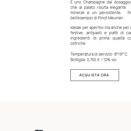
È uno Champagne dal dosaggio m
che al palato risulta elegante.
minerali e un persistente,
f
bell'esempio di Pinot Meunier.
Ideale per aperitivi ma anche pe
festive, antipasti e piatti di 
ingredienti di prima qualità co
ostriche.
Temperatura di servizio: 8°/9° C.
Bottiglia: 0,750 lt. / 12% vol.
ACQUISTA ORA