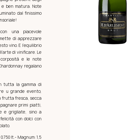
a e ben matura. Note
luminato dal finissimo
nsoriale!
con una piacevole
mette di apprezzare
o vino. E l’equilibrio
arte di vinificare. Le
corposità e le note
 Chardonnay regalano
on tutta la gamma di
are u grande evento,
n frutta fresca, secca
agnare primi piatti,
e e grigliate, sino a
felicità con dolci con
olato.
e: 0.750 lt.- Magnum: 1,5