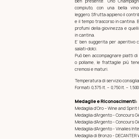
ben presente. Uno Champagn
compiuto, con una bella vino
leggero. Sfrutta appieno il contrib
e il tempo trascorso in cantina. B
profumi della giovinezza e quelli
in cantina.
E’ ben suggerita per aperitivo c
salati-dolci.
Può ben accompagnare piatti di 
o pollame, le frattaglie più ten
cremosi e maturi.
Temperatura di servizio consiglia
Formati: 0,375 lt. – 0,750 lt. – 1,500 
Medaglie e Riconoscimenti:
Medaglia d’Oro – Wine and Spirit
Medaglia d’Argento - Concours Gé
Medaglia d’Argento - Concours Gé
Medaglia d’Argento - Vinalies Int
Medaglia di Bronzo - DECANTER 