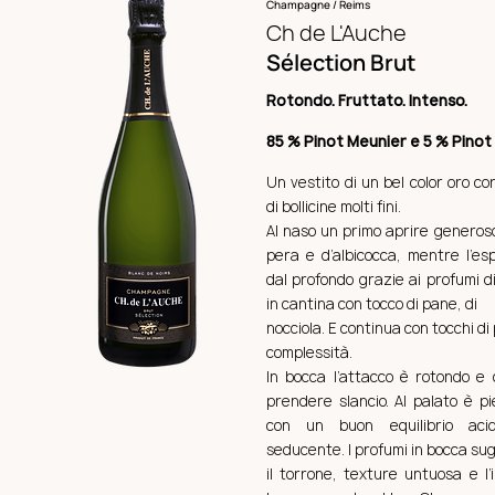
Champagne / Reims
Ch de L'A
uche
Sélection Brut
Rotondo. Fruttato. Intenso.
85 % Pinot Meunier e 5 % Pinot
Un vestito di un bel color oro c
di bollicine molti fini.
Al naso un primo aprire generoso
pera e d’albicocca, mentre l’es
dal profondo grazie ai profumi d
in cantina con tocco di pane, di
nocciola. E continua con tocchi di 
complessità.
In bocca l’attacco è rotondo e 
prendere slancio. Al palato è pi
con un buon equilibrio aci
seducente. I profumi in bocca su
il torrone, texture untuosa e l