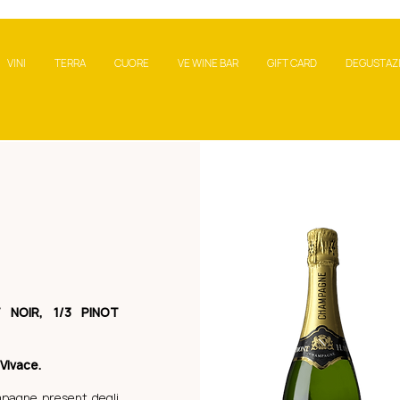
VINI
TERRA
CUORE
VE WINE BAR
GIFT CARD
DEGUSTAZ
T NOIR, 1/3 PINOT
Vivace.
mpagne present degli