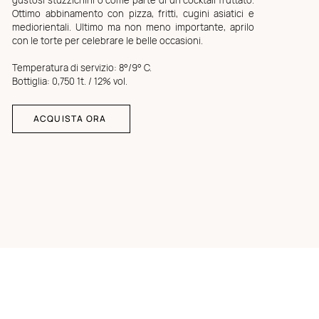
gustosi stuzzichini o come parte di un cocktail fruttato.
Ottimo abbinamento con pizza, fritti, cugini asiatici e
mediorientali. Ultimo ma non meno importante, aprilo
con le torte per celebrare le belle occasioni.
Temperatura di servizio: 8°/9° C.
Bottiglia: 0,750 1t. / 12% vol.
ACQUISTA ORA