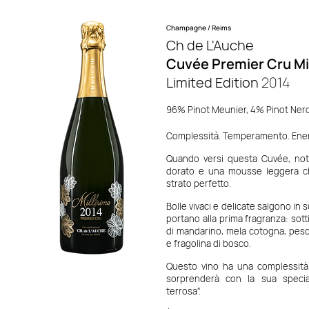
Champagne / Reims
Ch de L'Auche
Cuvée Premier Cru Mi
Limited Edition
2014
96% Pinot Meunier, 4% Pinot Nero.
Complessità. Temperamento. Energ
Quando versi questa Cuvée, note
dorato e una mousse leggera ch
strato perfetto.
Bolle vivaci e delicate salgono in 
portano alla prima fragranza: sott
di mandarino, mela cotogna, pesc
e fragolina di bosco.
Questo vino ha una complessità 
sorprenderà con la sua specia
terrosa".