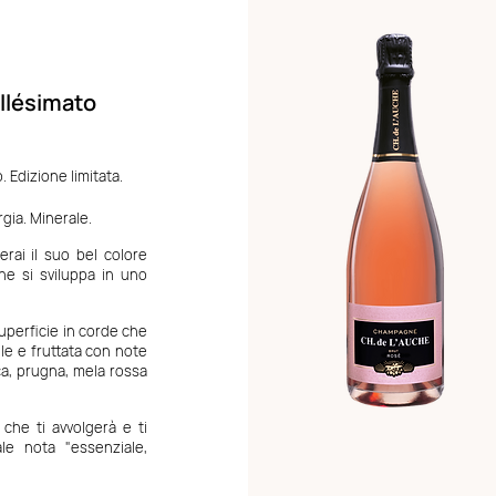
llésimato
 Edizione limitata.
ia. Minerale.
rai il suo bel colore
e si sviluppa in uno
superficie in corde che
ile e fruttata con note
a, prugna, mela rossa
che ti avvolgerà e ti
le nota "essenziale,