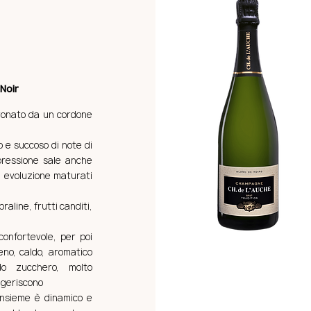
 Noir
oronato da un cordone
 e succoso di note di
pressione sale anche
i evoluzione maturati
praline, frutti canditi,
confortevole, per poi
eno, caldo, aromatico
do zucchero, molto
ggeriscono
’insieme è dinamico e