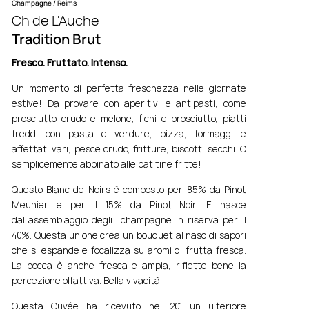
Champagne / Reims
Ch de L'A
uche
Tradition Brut
Fresco. Fruttato. Intenso.
Un momento di perfetta freschezza nelle giornate
estive! Da provare con aperitivi e antipasti, come
prosciutto crudo e melone, fichi e prosciutto, piatti
freddi con pasta e verdure, pizza, formaggi e
affettati vari, pesce crudo, fritture, biscotti secchi. O
semplicemente abbinato alle patitine fritte!
Questo Blanc de Noirs è composto per 85% da Pinot
Meunier e per il 15% da Pinot Noir. E nasce
dall’assemblaggio degli champagne in riserva per il
40%. Questa unione crea un bouquet al naso di sapori
che si espande e focalizza su aromi di frutta fresca.
La bocca è anche fresca e ampia, riflette bene la
percezione olfattiva. Bella vivacità.
Questa Cuvée ha ricevuto nel 201 un ulteriore