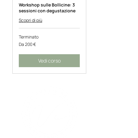
Workshop sulle Bollicine: 3
sessioni con degustazione
Scopri di più
Terminato
Da
Da 200 €
200
euro
Vedi corso