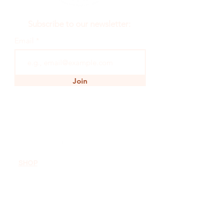
Subscribe to our newsletter:
Email
Join
SHOP
INSPIRATION
WINE
JOURNEY
EARTH