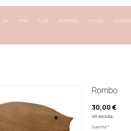
VINI
TERRA
CUORE
VE WINE BAR
GIFT CARD
DEGUSTAZ
Rombo
Prez
30,00 €
IVA esclusa
Quantità
*