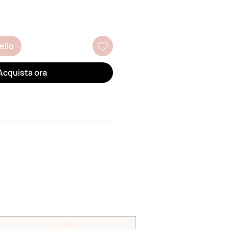
ello
Acquista ora
SHOP