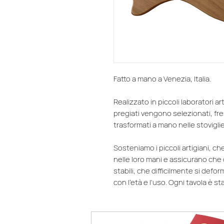
Fatto a mano a Venezia, Italia.
Realizzato in piccoli laboratori art
pregiati vengono selezionati, fres
trasformati a mano nelle stoviglie
Sosteniamo i piccoli artigiani, ch
nelle loro mani e assicurano che 
stabili, che difficilmente si defo
con l'età e l'uso. Ogni tavola è 
levigata da un unico pezzo di legn
infine, la creazione di queste be
per portare in tavola pane e tarti