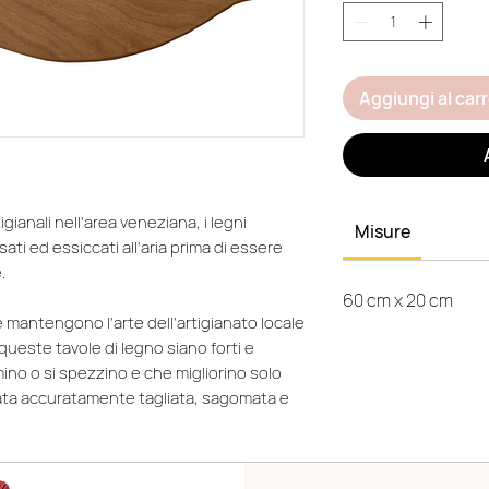
Aggiungi al carr
igianali nell'area veneziana, i legni
Misure
ati ed essiccati all'aria prima di essere
.
60 cm x 20 cm
e mantengono l'arte dell'artigianato locale
queste tavole di legno siano forti e
rmino o si spezzino e che migliorino solo
stata accuratamente tagliata, sagomata e
o per garantire la superficie più liscia e,
llissime tavole da portata. Un ottimo modo
ne.