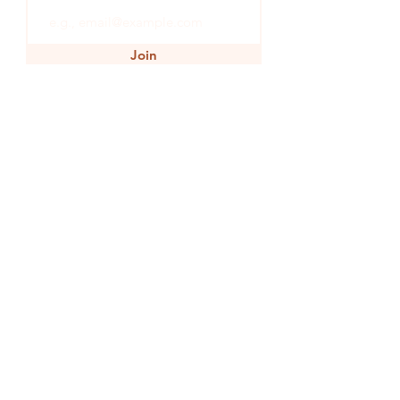
Informazioni per la cura: pulire solo
con un panno e asciugare
Join
immediatamente. Non adatto per
lavastoviglie o per immersione in
acqua.
SHOP
INSPIRATION
WINE
JOURNEY
EARTH
HEART
GET IN TOUCH
TERMS & CONDITIONS