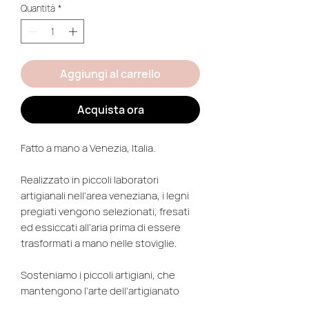
Quantità
*
Aggiungi al carrello
Acquista ora
Fatto a mano a Venezia, Italia.
Realizzato in piccoli laboratori
artigianali nell'area veneziana, i legni
pregiati vengono selezionati, fresati
ed essiccati all'aria prima di essere
trasformati a mano nelle stoviglie.
Sosteniamo i piccoli artigiani, che
mantengono l'arte dell'artigianato
locale nelle loro mani e assicurano che